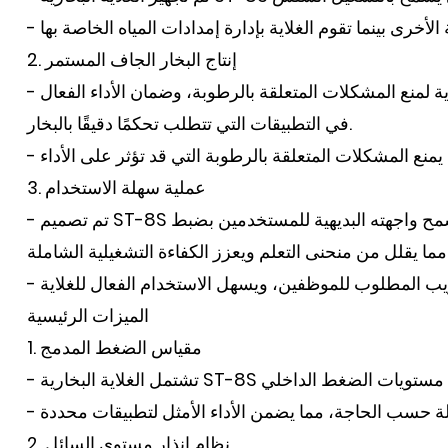
2. إنتاج البخار الجاف المستمر
- تم تصميم غلاية البخار هذه لإنتاج بخار جاف مستمر، مما يضمن عدم وجود قطرات ماء في البخار الناتج. هذه الميزة ضرورية لمنع المشكلات المتعلقة بالرطوبة، وضمان الأداء الفعال
في التطبيقات التي تتطلب تحكمًا دقيقًا بالبخار.
3. عملية سهلة الاستخدام
- تم تصميم ST-8S مع أخذ راحة المستخدم في الاعتبار، حيث يتميز بعناصر تحكم بسيطة تجعل التشغيل سهلاً لجميع المستخدمين. وتسمح واجهته البديهية للمستخدمين بضبط
الميزات الرئيسية
1. مقياس الضغط المدمج
2. نظام إنذار مستوى السائل