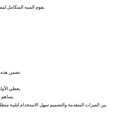
- يقوم المنبه المتكامل لمستوى السائل بتنبيه المستخدمين عندما يكون مستوى الماء منخفضًا جدًا، مما يمنع احتمال ارتفاع درجة الحرارة وتلف الغلاية.
- تضمن هذه المادة عالية الجودة قدرة الغلاية على تحمل الاستخدام الصارم مع مرور الوقت، مما يجعلها خيارًا موثوقًا للتشغيل المستمر.
- تصميم غلاية البخار ST-8S يعطي الأولوية لسهولة الصيانة، مما يسمح للمستخدمين بإجراء الفحوصات الروتينية والتنظيف دون صعوبة.
- يساهم هذا التصميم منخفض الصيانة في تقليل وقت التوقف عن العمل، مما يضمن التشغيل المستمر في البيئات كثيرة المتطلبات.