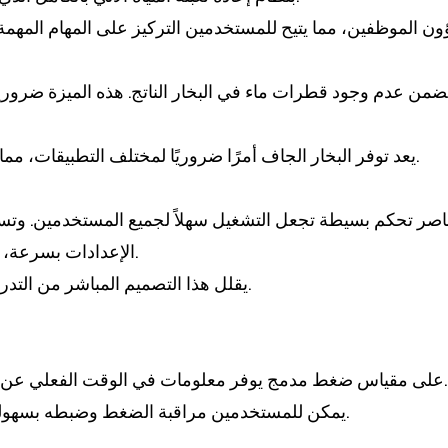
- يعد توفر البخار الجاف أمرًا ضروريًا لمختلف التطبيقات، مما يمنع المشكلات المتعلقة بالرطوبة التي قد تؤثر على الأداء.
الإعدادات بسرعة، مما يقلل من منحنى التعلم ويعزز الكفاءة التشغيلية الشاملة.
- يقلل هذا التصميم المباشر من التدريب المطلوب للموظفين، ويسهل الاستخدام الفعال للغلاية.
- تشتمل الغلاية البخارية ST-8S على مقياس ضغط مدمج يوفر معلومات في الوقت الفعلي عن مستويات الضغط الداخلي.
- يمكن للمستخدمين مراقبة الضغط وضبطه بسهولة حسب الحاجة، مما يضمن الأداء الأمثل لتطبيقات محددة.