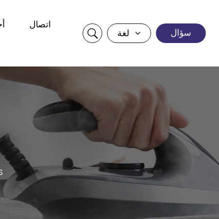
اتصال
أخ
سؤال
لغة
غل