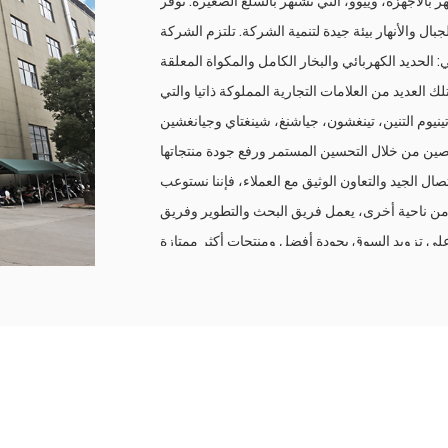
هر بالأجهزة، وييوو، التي تشتهر بالسلع الصغيرة. توفر
ال والأنهار بيئة جيدة لتنمية الشركة. تلتزم الشركة
الحديد الكهربائي والبخار الكامل والمكواة المعلقة
العديد من العلامات التجارية المملوكة ذاتيا والتي
ين من خلال التحسين المستمر ورفع جودة منتجاتها
ل الجيد والتعاون الوثيق مع العملاء، فإننا نستوعب
. ومن ناحية أخرى، يعمل فريق البحث والتطوير وفريق