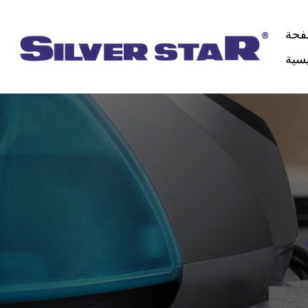
فحة
يسية