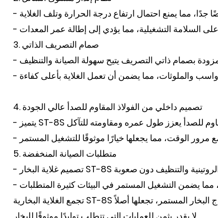
3. صمام التصريف الذاتي
4. تصميم داخلي من الفولاذ المقاوم للصدأ عالي الجودة
5. متطلبات الصيانة المنخفضة
تجمع الغلاية البخارية ST-8S بين الميزات المتقدمة والتصميم سهل الاستخدام لتلبية متطلبات الصناعات المختلفة. أنظمتها الآلية، والبناء عالي الجودة، وإنتاج البخار المستمر، تجعلها أصلاً
لا يقدر بثمن للعمليات التي تتطلب توليدًا موثوقًا للبخار.