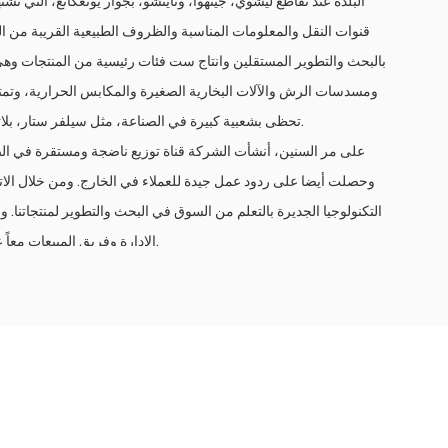
البلدة عند تقاطع ليشوي، جينهوا، وتايتشو، بجوار يونغكانغ، التي تشت
قنوات النقل والمعلومات المناسبة والظروف الطبيعية القريبة من الجب
بالبحث والتطوير المستقلين وانتاج ست فئات رئيسية من المنتجات وهي: 
ومسدسات الرش والآلات البخارية الصغيرة والمكابس الحرارية، وتمتلك 
تحظى بشعبية كبيرة في الصناعة، مثل سيلفر ستار، بلاتينيوم التنين، تينغشون، جياشنغ، شينغتاي وجيانغشين.
على مر السنين، أنشأت الشركة قناة توزيع ناضجة ومستقرة في الص
وحصلت أيضا على ردود عمل جيدة للعملاء في الخارج. ومن خلال الاتصا
التكنولوجيا الجديرة بالتعلم من السوق في البحث والتطوير لمنتجاتنا
الإدارة وفريق المبيعات معاً على تزويد السوق بجودة أفضل ومنتجات أكثر ممتازة.