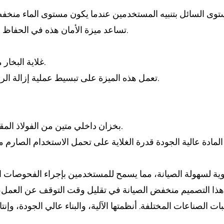
- تساعد ميزة الأمان هذه في الحفاظ على السلامة التشغيلية، مما يؤدي إلى إطالة عمر المعدات.
- غلاية البخار مزودة بصمام ذاتي التصريف يتيح سهولة الصيانة والتنظيف.
- تعمل هذه الميزة على تبسيط عملية إزالة الرواسب والملوثات، مما يضمن أن تعمل الغلاية بأعلى كفاءة.
- يتميز ST-8S بخزان داخلي متين من الفولاذ المقاوم للصدأ يعزز طول عمره ومقاومته للتآكل.