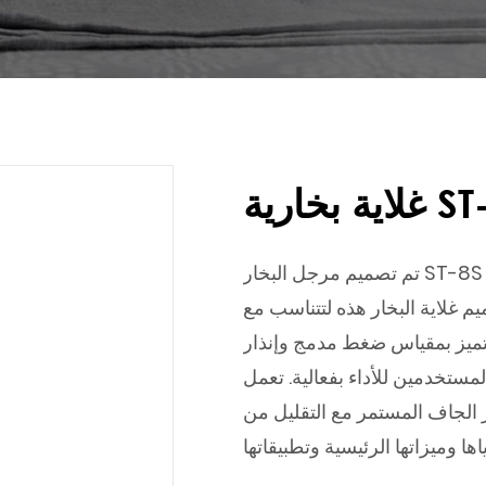
ارية ST-8S
تم تصميم مرجل البخار ST-8S لتوفير توليد بخار فعال لمجموعة متنوعة من التطبيقات
عبئة 590*355*525 مم، تم تصميم غلاية البخار هذه لتتناسب مع
يتميز بمقياس ضغط مدمج وإنذار
ين للأداء بفعالية. تعمل ST-8S مع
ار الجاف المستمر مع التقليل من