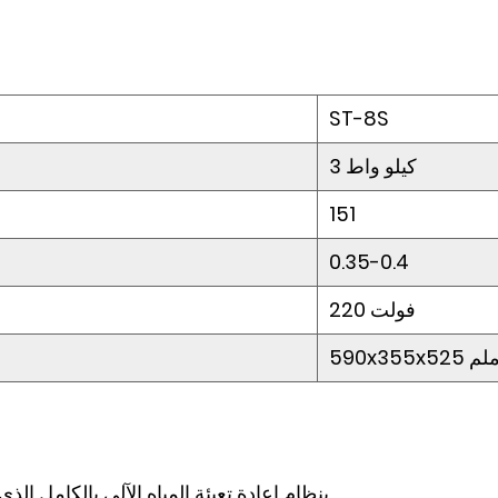
ST-8S
3 كيلو واط
151
0.35-0.4
220 فولت
590x355x5 ملم
- تم تجهيز الغلاية البخارية ST-8S بنظام إعادة تعبئة المياه الآلي بالكامل الذي يسمح بالتشغيل السلس.